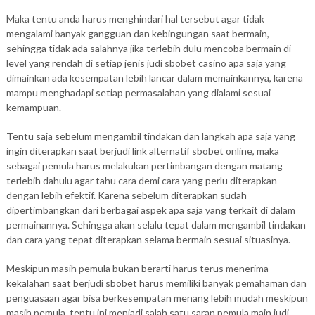
Maka tentu anda harus menghindari hal tersebut agar tidak
mengalami banyak gangguan dan kebingungan saat bermain,
sehingga tidak ada salahnya jika terlebih dulu mencoba bermain di
level yang rendah di setiap jenis judi sbobet casino apa saja yang
dimainkan ada kesempatan lebih lancar dalam memainkannya, karena
mampu menghadapi setiap permasalahan yang dialami sesuai
kemampuan.
Tentu saja sebelum mengambil tindakan dan langkah apa saja yang
ingin diterapkan saat berjudi link alternatif sbobet online, maka
sebagai pemula harus melakukan pertimbangan dengan matang
terlebih dahulu agar tahu cara demi cara yang perlu diterapkan
dengan lebih efektif. Karena sebelum diterapkan sudah
dipertimbangkan dari berbagai aspek apa saja yang terkait di dalam
permainannya. Sehingga akan selalu tepat dalam mengambil tindakan
dan cara yang tepat diterapkan selama bermain sesuai situasinya.
Meskipun masih pemula bukan berarti harus terus menerima
kekalahan saat berjudi sbobet harus memiliki banyak pemahaman dan
penguasaan agar bisa berkesempatan menang lebih mudah meskipun
masih pemula, tentu ini menjadi salah satu saran pemula main judi