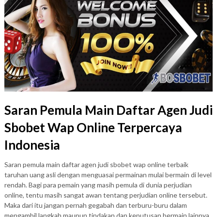
Saran Pemula Main Daftar Agen Judi
Sbobet Wap Online Terpercaya
Indonesia
Saran pemula main daftar agen judi sbobet wap online terbaik
taruhan uang asli dengan menguasai permainan mulai bermain di level
rendah. Bagi para pemain yang masih pemula di dunia perjudian
online, tentu masih sangat awan tentang perjudian online tersebut.
Maka dari itu jangan pernah gegabah dan terburu-buru dalam
mengambil langkah maupun tindakan dan keputusan bermain lainnya,