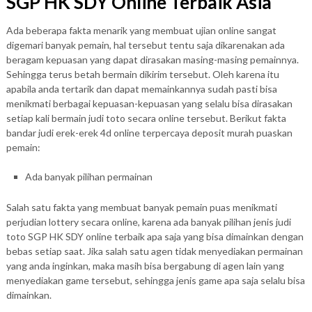
SGP HK SDY Online Terbaik Asia
Ada beberapa fakta menarik yang membuat ujian online sangat
digemari banyak pemain, hal tersebut tentu saja dikarenakan ada
beragam kepuasan yang dapat dirasakan masing-masing pemainnya.
Sehingga terus betah bermain dikirim tersebut. Oleh karena itu
apabila anda tertarik dan dapat memainkannya sudah pasti bisa
menikmati berbagai kepuasan-kepuasan yang selalu bisa dirasakan
setiap kali bermain judi toto secara online tersebut. Berikut fakta
bandar judi erek-erek 4d online terpercaya deposit murah puaskan
pemain:
Ada banyak pilihan permainan
Salah satu fakta yang membuat banyak pemain puas menikmati
perjudian lottery secara online, karena ada banyak pilihan jenis judi
toto SGP HK SDY online terbaik apa saja yang bisa dimainkan dengan
bebas setiap saat. Jika salah satu agen tidak menyediakan permainan
yang anda inginkan, maka masih bisa bergabung di agen lain yang
menyediakan game tersebut, sehingga jenis game apa saja selalu bisa
dimainkan.