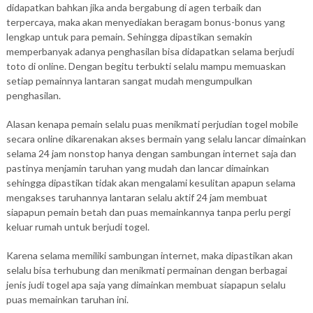
didapatkan bahkan jika anda bergabung di agen terbaik dan
terpercaya, maka akan menyediakan beragam bonus-bonus yang
lengkap untuk para pemain. Sehingga dipastikan semakin
memperbanyak adanya penghasilan bisa didapatkan selama berjudi
toto di online. Dengan begitu terbukti selalu mampu memuaskan
setiap pemainnya lantaran sangat mudah mengumpulkan
penghasilan.
Alasan kenapa pemain selalu puas menikmati perjudian togel mobile
secara online dikarenakan akses bermain yang selalu lancar dimainkan
selama 24 jam nonstop hanya dengan sambungan internet saja dan
pastinya menjamin taruhan yang mudah dan lancar dimainkan
sehingga dipastikan tidak akan mengalami kesulitan apapun selama
mengakses taruhannya lantaran selalu aktif 24 jam membuat
siapapun pemain betah dan puas memainkannya tanpa perlu pergi
keluar rumah untuk berjudi togel.
Karena selama memiliki sambungan internet, maka dipastikan akan
selalu bisa terhubung dan menikmati permainan dengan berbagai
jenis judi togel apa saja yang dimainkan membuat siapapun selalu
puas memainkan taruhan ini.