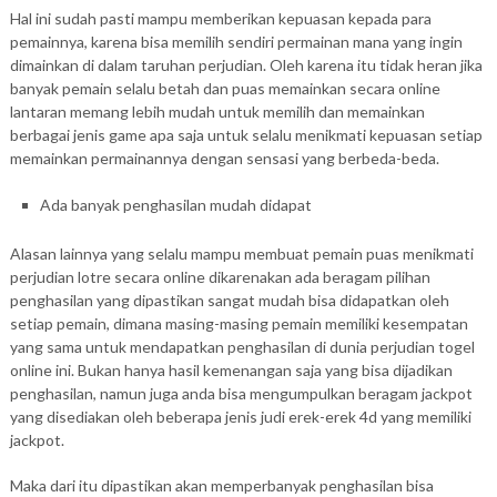
Hal ini sudah pasti mampu memberikan kepuasan kepada para
pemainnya, karena bisa memilih sendiri permainan mana yang ingin
dimainkan di dalam taruhan perjudian. Oleh karena itu tidak heran jika
banyak pemain selalu betah dan puas memainkan secara online
lantaran memang lebih mudah untuk memilih dan memainkan
berbagai jenis game apa saja untuk selalu menikmati kepuasan setiap
memainkan permainannya dengan sensasi yang berbeda-beda.
Ada banyak penghasilan mudah didapat
Alasan lainnya yang selalu mampu membuat pemain puas menikmati
perjudian lotre secara online dikarenakan ada beragam pilihan
penghasilan yang dipastikan sangat mudah bisa didapatkan oleh
setiap pemain, dimana masing-masing pemain memiliki kesempatan
yang sama untuk mendapatkan penghasilan di dunia perjudian togel
online ini. Bukan hanya hasil kemenangan saja yang bisa dijadikan
penghasilan, namun juga anda bisa mengumpulkan beragam jackpot
yang disediakan oleh beberapa jenis judi erek-erek 4d yang memiliki
jackpot.
Maka dari itu dipastikan akan memperbanyak penghasilan bisa