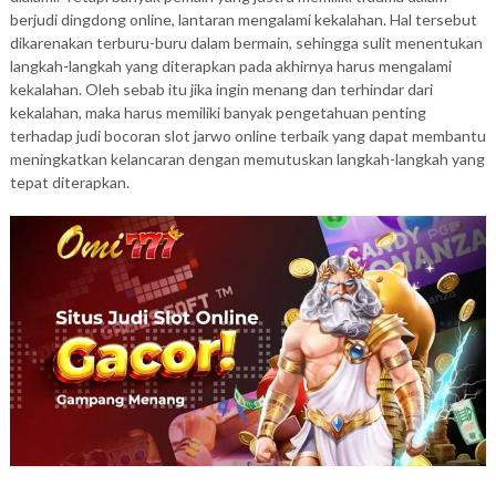
berjudi dingdong online, lantaran mengalami kekalahan. Hal tersebut
dikarenakan terburu-buru dalam bermain, sehingga sulit menentukan
langkah-langkah yang diterapkan pada akhirnya harus mengalami
kekalahan. Oleh sebab itu jika ingin menang dan terhindar dari
kekalahan, maka harus memiliki banyak pengetahuan penting
terhadap judi bocoran slot jarwo online terbaik yang dapat membantu
meningkatkan kelancaran dengan memutuskan langkah-langkah yang
tepat diterapkan.