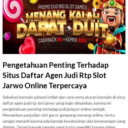
Pengetahuan Penting Terhadap
Situs Daftar Agen Judi Rtp Slot
Jarwo Online Terpercaya
Sebelum bermain pahami istilah dan cara serta aturan bermain di situs
daftar agen judi rtp slot jarwo yang ingin dimainkan, karena ini
pengetahuan penting terhadap judi jackpot online terbaik.
Memainkan perjudian slot gacor gampang menang online, tentu
sangat menarik karena ada banyak keseluruhan dan kesenangan yang
dialami. Tetapi banyak pemain yang justru memiliki trauma dalam