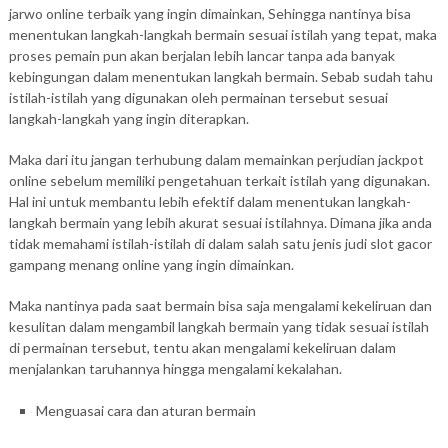
jarwo online terbaik yang ingin dimainkan, Sehingga nantinya bisa
menentukan langkah-langkah bermain sesuai istilah yang tepat, maka
proses pemain pun akan berjalan lebih lancar tanpa ada banyak
kebingungan dalam menentukan langkah bermain. Sebab sudah tahu
istilah-istilah yang digunakan oleh permainan tersebut sesuai
langkah-langkah yang ingin diterapkan.
Maka dari itu jangan terhubung dalam memainkan perjudian jackpot
online sebelum memiliki pengetahuan terkait istilah yang digunakan.
Hal ini untuk membantu lebih efektif dalam menentukan langkah-
langkah bermain yang lebih akurat sesuai istilahnya. Dimana jika anda
tidak memahami istilah-istilah di dalam salah satu jenis judi slot gacor
gampang menang online yang ingin dimainkan.
Maka nantinya pada saat bermain bisa saja mengalami kekeliruan dan
kesulitan dalam mengambil langkah bermain yang tidak sesuai istilah
di permainan tersebut, tentu akan mengalami kekeliruan dalam
menjalankan taruhannya hingga mengalami kekalahan.
Menguasai cara dan aturan bermain