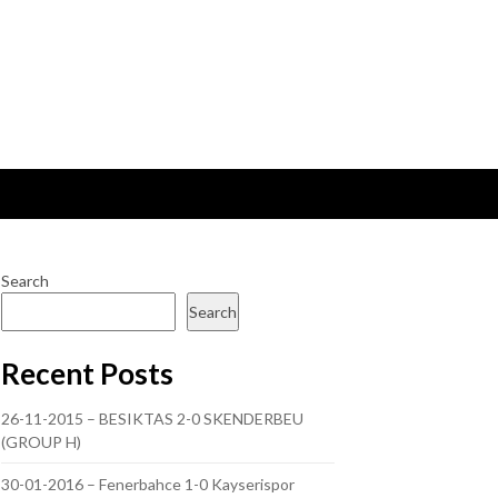
Search
Search
Recent Posts
26-11-2015 – BESIKTAS 2-0 SKENDERBEU
(GROUP H)
30-01-2016 – Fenerbahce 1-0 Kayserispor