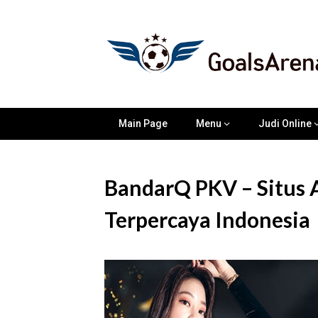
Skip
to
content
Main Page
Menu
Judi Online
BandarQ PKV – Situs 
Terpercaya Indonesia