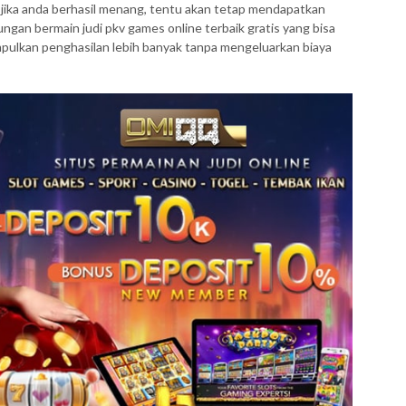
jika anda berhasil menang, tentu akan tetap mendapatkan
ungan bermain judi pkv games online terbaik gratis yang bisa
ulkan penghasilan lebih banyak tanpa mengeluarkan biaya