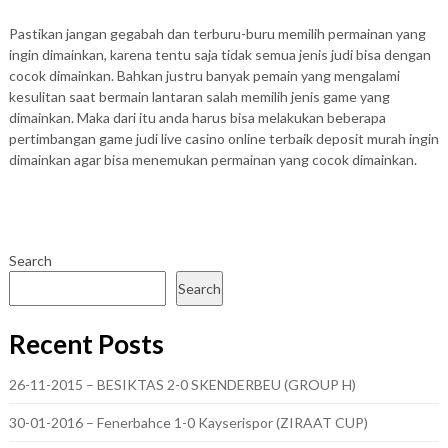
Pastikan jangan gegabah dan terburu-buru memilih permainan yang
ingin dimainkan, karena tentu saja tidak semua jenis judi bisa dengan
cocok dimainkan. Bahkan justru banyak pemain yang mengalami
kesulitan saat bermain lantaran salah memilih jenis game yang
dimainkan. Maka dari itu anda harus bisa melakukan beberapa
pertimbangan game judi live casino online terbaik deposit murah ingin
dimainkan agar bisa menemukan permainan yang cocok dimainkan.
Search
Search
Recent Posts
26-11-2015 – BESIKTAS 2-0 SKENDERBEU (GROUP H)
30-01-2016 – Fenerbahce 1-0 Kayserispor (ZIRAAT CUP)