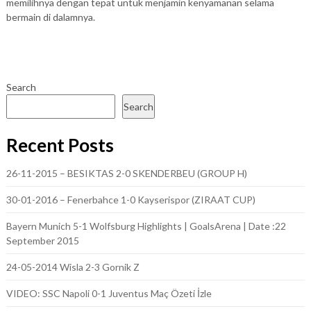
memilihnya dengan tepat untuk menjamin kenyamanan selama
bermain di dalamnya.
Search
Search
Recent Posts
26-11-2015 – BESIKTAS 2-0 SKENDERBEU (GROUP H)
30-01-2016 – Fenerbahce 1-0 Kayserispor (ZIRAAT CUP)
Bayern Munich 5-1 Wolfsburg Highlights | GoalsArena | Date :22
September 2015
24-05-2014 Wisla 2-3 Gornik Z
VIDEO: SSC Napoli 0-1 Juventus Maç Özeti İzle