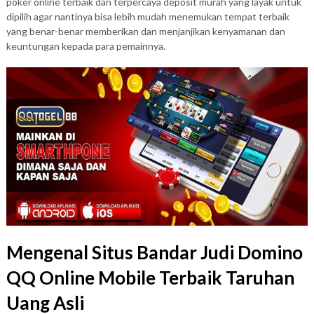
poker online terbaik dan terpercaya deposit murah yang layak untuk
dipilih agar nantinya bisa lebih mudah menemukan tempat terbaik
yang benar-benar memberikan dan menjanjikan kenyamanan dan
keuntungan kepada para pemainnya.
Mengenal Situs Bandar Judi Domino
QQ Online Mobile Terbaik Taruhan
Uang Asli